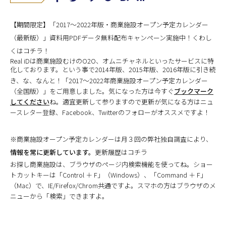
【期間限定】「2017〜2022年版・商業施設オープン予定カレンダー
（最新版）」資料用PDFデータ無料配布キャンペーン実施中！くわし
くは
コチラ
！
Real iDは商業施設むけのO2O、オムニチャネルといったサービスに特
化しております。という事で2014年版、2015年版
、
2016年版
に引き続
き、な、なんと！「2017〜2022年商業施設オープン予定カレンダー
（全国版）」をご用意しました。気になった方は今すぐ
ブックマーク
してください
ね。適宜更新して参りますので更新が気になる方は
ニュ
ースレター登録
、
Facebook
、
Twitter
のフォローがオススメですよ！
※商業施設オープン予定カレンダーは月３回の弊社独自調査により、
情報を常に更新しています。
更新履歴はコチラ
お探し商業施設は
、
ブラウザのページ内検索機能を使ってね。ショー
トカットキーは「
Control ＋ F
」（Windows）、「
Command ＋ F
」
（Mac）で、IE/Firefox/Chrom共通ですよ。
スマホ
の方はブラウザのメ
ニューから「検索」できますよ。