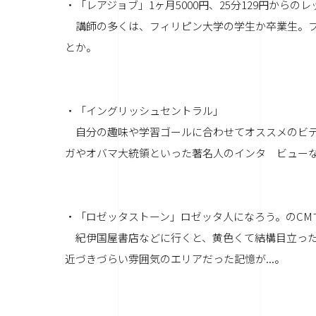
・「レアジョブ」1ヶ月5000円、25分129円から
講師の多くは、フィリピン大学の学生か卒業生。フ
とか。
・「イングリッシュセントラル」
自分の趣味や学習ゴールに合わせてオススメのビデ
ガやオバマ大統領といった著名人のインタ ビュー
・「ロゼッタストーン」ロゼッタ人になろう。のCM
紀伊国屋書店などに行くと、黄色くて結構目立った
近づきづらい雰囲気のエリアだった記憶が...。