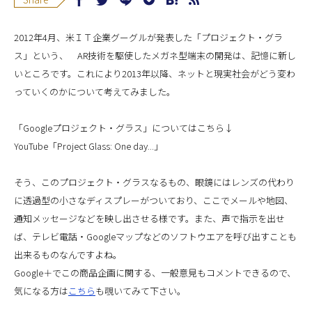
2012年4月、米ＩＴ企業グーグルが発表した「プロジェクト・グラ
ス」という、 AR技術を駆使したメガネ型端末の開発は、記憶に新し
いところです。これにより2013年以降、ネットと現実社会がどう変わ
っていくのかについて考えてみました。
「Googleプロジェクト・グラス」についてはこちら↓
YouTube「Project Glass: One day...」
そう、このプロジェクト・グラスなるもの、眼鏡にはレンズの代わり
に透過型の小さなディスプレーがついており、ここでメールや地図、
通知メッセージなどを映し出させる様です。また、声で指示を出せ
ば、テレビ電話・Googleマップなどのソフトウエアを呼び出すことも
出来るものなんですよね。
Google＋でこの商品企画に関する、一般意見もコメントできるので、
気になる方は
こちら
も覗いてみて下さい。