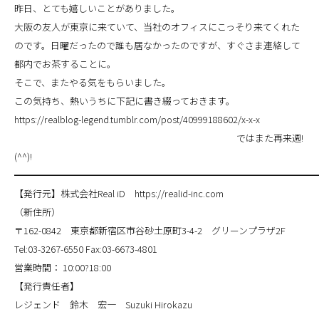
昨日、とても嬉しいことがありました。
大阪の友人が東京に来ていて、当社のオフィスにこっそり来てくれた
のです。日曜だったので誰も居なかったのですが、すぐさま連絡して
都内でお茶することに。
そこで、またやる気をもらいました。
この気持ち、熱いうちに下記に書き綴っておきます。
https://realblog-legend.tumblr.com/post/40999188602/x-x-x
ではまた再来週!
(^^)!
━━━━━━━━━━━━━━━━━━━━━━━━━━━━━━━━
【発行元】株式会社Real iD https://realid-inc.com
（新住所）
〒162-0842 東京都新宿区市谷砂土原町3-4-2 グリーンプラザ2F
Tel:03-3267-6550 Fax:03-6673-4801
営業時間： 10:00?18:00
【発行責任者】
レジェンド 鈴木 宏一 Suzuki Hirokazu