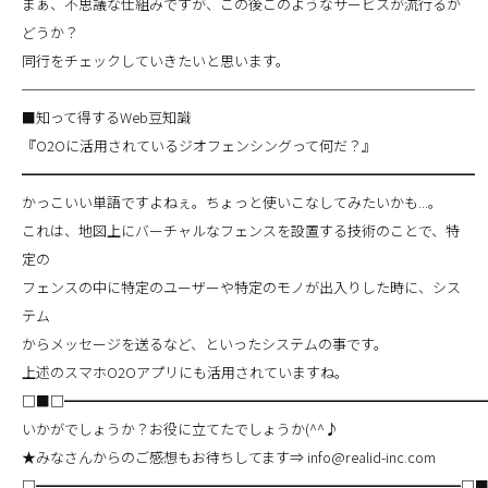
まぁ、不思議な仕組みですが、この後このようなサービスが流行るか
どうか？
同行をチェックしていきたいと思います。
────────────────────────────────
■知って得するWeb豆知識
『O2Oに活用されているジオフェンシングって何だ？』
━━━━━━━━━━━━━━━━━━━━━━━━━━━━━━━━
かっこいい単語ですよねぇ。ちょっと使いこなしてみたいかも...。
これは、地図上にバーチャルなフェンスを設置する技術のことで、特
定の
フェンスの中に特定のユーザーや特定のモノが出入りした時に、シス
テム
からメッセージを送るなど、といったシステムの事です。
上述のスマホO2Oアプリにも活用されていますね。
□■□━━━━━━━━━━━━━━━━━━━━━━━━━━━━━
いかがでしょうか？お役に立てたでしょうか(^^♪
★みなさんからのご感想もお待ちしてます⇒ info@realid-inc.com
□━━━━━━━━━━━━━━━━━━━━━━━━━━━━━━□