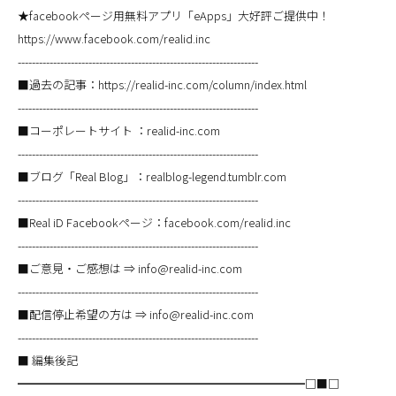
★facebookページ用無料アプリ「eApps」大好評ご提供中！
https://www.facebook.com/realid.inc
--------------------------------------------------------------------
■過去の記事：https://realid-inc.com/column/index.html
--------------------------------------------------------------------
■コーポレートサイト ：realid-inc.com
--------------------------------------------------------------------
■ブログ「Real Blog」：realblog-legend.tumblr.com
--------------------------------------------------------------------
■Real iD Facebookページ：facebook.com/realid.inc
--------------------------------------------------------------------
■ご意見・ご感想は ⇒ info@realid-inc.com
--------------------------------------------------------------------
■配信停止希望の方は ⇒ info@realid-inc.com
--------------------------------------------------------------------
■ 編集後記
━━━━━━━━━━━━━━━━━━━━━━━━━□■□