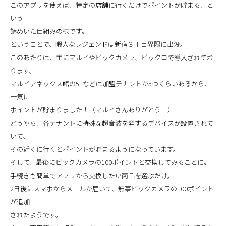
このアプリを使えば、特定の店舗に行くだけでポイントが貯まる、と
いう
謎めいた仕組みの様です。
ということで、暇人なレジェンドは新宿３丁目界隈に出没。
このあたりは、主にマルイやビックカメラ、ビックロで導入されてお
ります。
マルイアネックス館の5Fなどは加盟テナントが3つくらいあるから、
一気に
ポイントが貯まりました！（マルイさんありがとう！）
どうやら、各テナントに特殊な超音波を発するデバイスが設置されて
いて、
その近くに行くとポイントが貯まるようになっています。
そして、最後にビックカメラの100ポイントと交換してみることに。
手続きも簡単でアプリから交換したい商品を選ぶだけ。
2日後にスマポからメールが届いて、無事ビックカメラの100ポイント
が追加
されたようです。