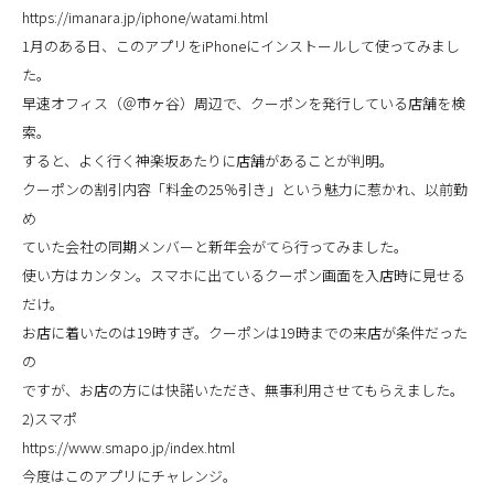
https://imanara.jp/iphone/watami.html
1月のある日、このアプリをiPhoneにインストールして使ってみまし
た。
早速オフィス（＠市ヶ谷）周辺で、クーポンを発行している店舗を検
索。
すると、よく行く神楽坂あたりに店舗があることが判明。
クーポンの割引内容「料金の25％引き」という魅力に惹かれ、以前勤
め
ていた会社の同期メンバーと新年会がてら行ってみました。
使い方はカンタン。スマホに出ているクーポン画面を入店時に見せる
だけ。
お店に着いたのは19時すぎ。クーポンは19時までの来店が条件だった
の
ですが、お店の方には快諾いただき、無事利用させてもらえました。
2)スマポ
https://www.smapo.jp/index.html
今度はこのアプリにチャレンジ。