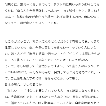
我思うに、高校生くらいまでって、テスト前に思いっきり勉強してた
くせに「俺なんか全然勉強してへんわ〜」って嘘付くヤツいるよね？
ほんで、試験の結果が良かった場合、必ず自慢するわけ。俺は勉強し
なくても、頭が良いんだよ〜！ってね。
ところがどっこい。社会人になるとなぜだろう？徹夜して思いっきり
仕事していても「俺、全然仕事してませんわ〜」っていう人はいな
い。ほとんどが「昨日も終電で帰った」とか「忙しくては死にそうだ
ぁ」って言ってる。そりゃなんでだ？不思議でしょうがない。
そこで、涼しい顔して「全然ひまですよ〜」って言う人のほうが、カ
ッコいいのにね。みんながみんな「努力してる自分を認めてくれ」っ
て、自己愛を満たすのに精一杯なんだなぁ、って思う。
日本の場合、いつの間にか
「忙しい」＝「社会に必要とされている人」って認識になってるもん
ね。先進国の中でも、ずばぬけて一人あたりの生産能力が低いのに。
で、儲かっている人や、既に財産築いている人は、自由な時間があっ