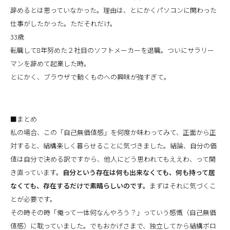
辞めるとは思っていなかった。理由は、とにかくパソコンに関わった
仕事がしたかった。ただそれだけ。
33歳
転職して8年努めた２社目のソフトメーカーを退職。ついにサラリー
マンを辞めて起業した時。
とにかく、ブラウザで動くものへの興味が強すぎて。
■まとめ
私の場合、この「自己無価値感」を何度か味わってみて、正面から正
対すると、結構楽しく暮らせることに気づきました。結論、自分の価
値は自分で決める訳ですから、他人にどう思われてもええわ、って開
き直っています。
自分という存在は何も出来なくても、何も持って居
なくても、存在するだけで素晴らしいのです。
まずはそれに気づくこ
とが必要です。
その時その時「俺って一体何なんやろう？」っていう感慨（自己無価
値感）に耽っていました。でもおかげさまで、独立してから結構ボロ