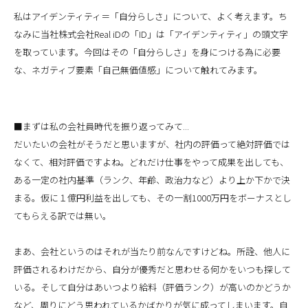
私はアイデンティティ＝「自分らしさ」について、よく考えます。ち
なみに当社株式会社Real iDの「ID」は「アイデンティティ」の頭文字
を取っています。今回はその「自分らしさ」を身につける為に必要
な、ネガティブ要素「自己無価値感」について触れてみます。
■まずは私の会社員時代を振り返ってみて...
だいたいの会社がそうだと思いますが、社内の評価って絶対評価では
なくて、相対評価ですよね。どれだけ仕事をやって成果を出しても、
ある一定の社内基準（ランク、年齢、政治力など）より上か下かで決
まる。仮に１億円利益を出しても、その一割1000万円をボーナスとし
てもらえる訳では無い。
まあ、会社というのはそれが当たり前なんですけどね。所詮、他人に
評価されるわけだから、自分が優秀だと思わせる何かをいつも探して
いる。そして自分はあいつより給料（評価ランク）が高いのかどうか
など、周りにどう思われているかばかりが気に成ってしまいます。自