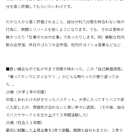
分を高く評価してもらいたいわけです。
だから人から高く評価されること、自分が村八分感を味合わない為の
行為に、時間とリソースを割くようになります。でも、それは意味が
無かったり「仕事のための仕事」であったりします。例）無駄な社内
飲み会参加、休日のゴルフ大会参加、社内のヨイショ営業などなど...
■良い機会なので私が今まで何度か味わった、この「自己無価値感」
「俺ってホンマにダメなヤツ...」がどんな時だったか振り返ってみ
た...。
19歳（大学１年の初夏）
中高とあれだけ大好きだったバスケット。大学に入ってすぐバスケ部
に入部したが、雰囲気が合わないと思い早々に退部。（その後、自分
でバスケサークルを立ち上げて３年間活動した）
25歳（社会人３年間）
最初に就職した上場企業を3年で退職。周囲も自分もまさか、３年で