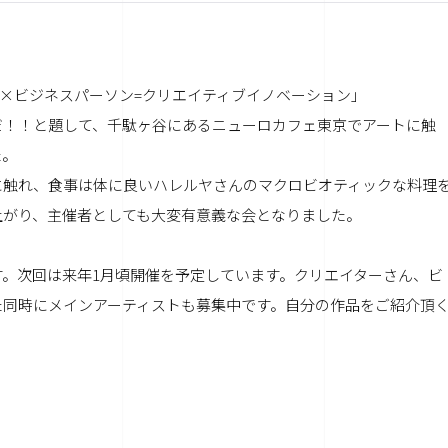
ター×ビジネスパーソン=クリエイティブイノベーション」
だ！！と題して、千駄ヶ谷にあるニューロカフェ東京でアートに触
た。
に触れ、食事は体に良いハレルヤさんのマクロビオティックな料理
上がり、主催者としても大変有意義な会となりました。
。次回は来年1月頃開催を予定しています。クリエイターさん、ビ
た同時にメインアーティストも募集中です。自分の作品をご紹介頂