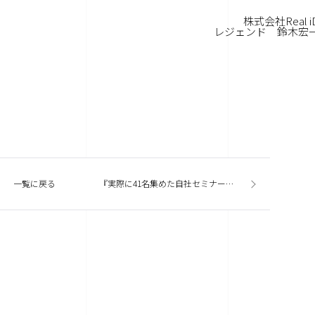
株式会社Real i
レジェンド 鈴木宏
一覧に戻る
『実際に41名集めた自社セミナー集客方法を公開することにした！』