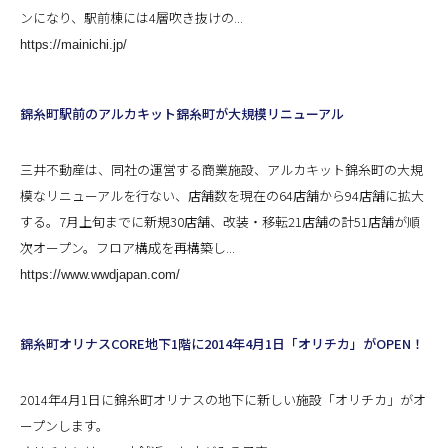
ンになり、駅前棟には4層吹き抜けの...
https://mainichi.jp/
錦糸町駅前のアルカキット錦糸町が大規模リニューアル
三井不動産は、同社の運営する商業施設、アルカキット錦糸町の大規
模なリニューアルを行ない、店舗数を現在の64店舗から94店舗に拡大
する。7月上旬までに新規30店舗、改装・移転21店舗の計51店舗が順
次オープン。フロア構成を再構築し...
https://www.wwdjapan.com/
錦糸町オリナスCORE地下1階に2014年4月1日「オリチカ」がOPEN！
2014年4月1日に錦糸町オリナスの地下に新しい施設「オリチカ」がオ
ープンします。