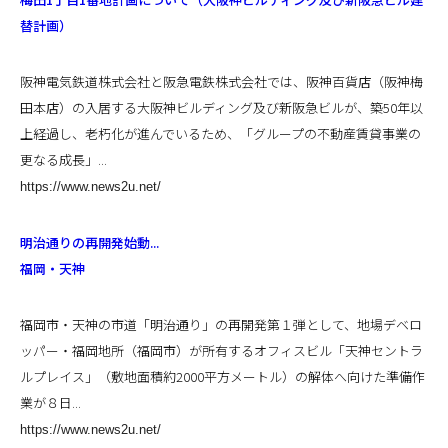
替計画）
阪神電気鉄道株式会社と阪急電鉄株式会社では、阪神百貨店（阪神梅
田本店）の入居する大阪神ビルディング及び新阪急ビルが、築50年以
上経過し、老朽化が進んでいるため、「グループの不動産賃貸事業の
更なる成長」...
https://www.news2u.net/
明治通りの再開発始動...
福岡・天神
福岡市・天神の市道「明治通り」の再開発第１弾として、地場デベロ
ッパー・福岡地所（福岡市）が所有するオフィスビル「天神セントラ
ルプレイス」（敷地面積約2000平方メートル）の解体へ向けた準備作
業が８日...
https://www.news2u.net/