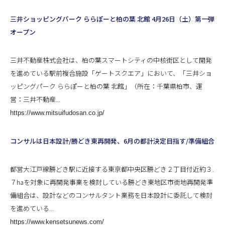
三井ショッピングパーク ららぽーと柏の葉 北館 4月26日（土）第一弾
オープン
三井不動産株式会社は、柏の葉スマートシティの中核街区として開発
を進めている駅前複合施設「ゲートスクエア」において、「三井ショ
ッピングパーク ららぽーと柏の葉 北館」（所在：千葉県柏市、運
営：三井不動産...
https://www.mitsuifudosan.co.jp/
コンサルは日本設計/勝どき東再開発、6月の都計決定目指す/準備組合
都営大江戸線勝どき駅に近接する東京都中央区勝どき２丁目付近約３.
７haを対象に再開発事業を検討している勝どき東地区市街地再開発準
備組合は、設計などのコンサルタント業務を日本設計に委託して検討
を進めている...
https://www.kensetsunews.com/