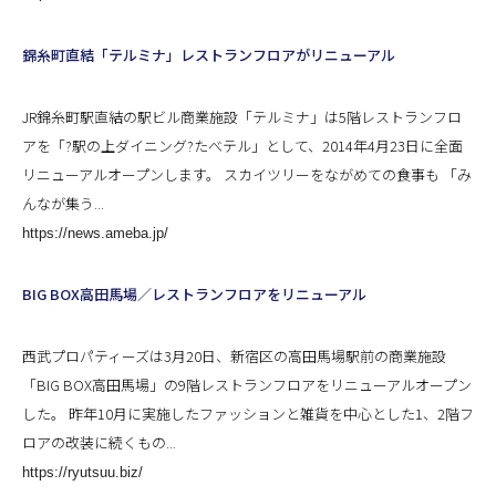
錦糸町直結「テルミナ」レストランフロアがリニューアル
JR錦糸町駅直結の駅ビル商業施設「テルミナ」は5階レストランフロ
アを「?駅の上ダイニング?たべテル」として、2014年4月23日に全面
リニューアルオープンします。 スカイツリーをながめての食事も 「み
んなが集う...
https://news.ameba.jp/
BIG BOX高田馬場／レストランフロアをリニューアル
西武プロパティーズは3月20日、新宿区の高田馬場駅前の商業施設
「BIG BOX高田馬場」の9階レストランフロアをリニューアルオープン
した。 昨年10月に実施したファッションと雑貨を中心とした1、2階フ
ロアの改装に続くもの...
https://ryutsuu.biz/