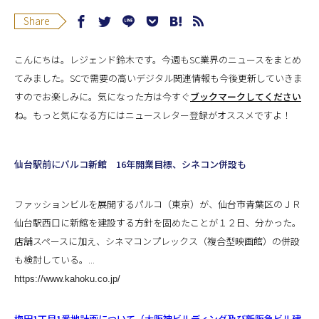
Share
こんにちは。レジェンド鈴木です。今週もSC業界のニュースをまとめ
てみました。SCで需要の高いデジタル関連情報も今後更新していきま
すのでお楽しみに。
気になった方は今すぐ
ブックマークしてください
ね。もっと気になる方には
ニュースレター登録
が
オススメですよ！
仙台駅前にパルコ新館 16年開業目標、シネコン併設も
ファッションビルを展開するパルコ（東京）が、仙台市青葉区のＪＲ
仙台駅西口に新館を建設する方針を固めたことが１２日、分かった。
店舗スペースに加え、シネマコンプレックス（複合型映画館）の併設
も検討している。...
https://www.kahoku.co.jp/
梅田1丁目1番地計画について（大阪神ビルディング及び新阪急ビル建