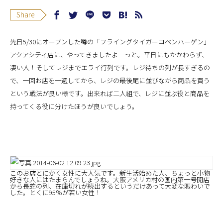
Share
先日5/30にオープンした噂の「フライングタイガーコペンハーゲン」
アクアシティ店に、やってきましたよーっと。平日にもかかわらず、
凄い人！そしてレジまでエライ行列です。レジ待ちの列が長すぎるの
で、一回お店を一週してから、レジの最後尾に並びながら商品を買う
という戦法が良い様です。出来れば二人組で、レジに並ぶ役と商品を
持ってくる役に分けたほうが良いでしょう。
このお店とにかく女性に大人気です。新生活始めた人、ちょっと小物
好きな人にはたまらんでしょうね。大阪アメリカ村の国内第一号開店
から長蛇の列、在庫切れが続出するというだけあって大変な賑わいで
した。とくに95％が若い女性！