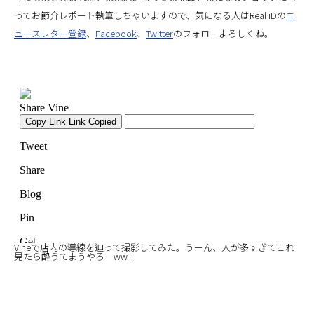
ってお節介レポート執筆しちゃいますので、気になる人はReal iDの
ニ
ュースレター登録
、
Facebook
、
Twitter
のフォローよろしくね。
Vineで店内の導線を辿って撮影してみた。うーん、人が多すぎてこれ
見たら酔うてまうやろーww！