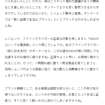
べられないらしい）だから、実はこうやって海外の店舗のほうが関税
などを差し引いたとしても、デンマークよりも安く販売できるからオ
オウケしているのではないかと、レジェンド勝手に推察。デンマーク
では「良い品質で妥当なプライス」というブランドなのかもしれませ
んね。
レジェンド、フライングタイガーの正直な印象を申しますと「IKEAの
ユニークな雑貨版」という感じでしょうか。
私がフライングタイガー
（仮に日本支社）のオーナーなら、このお店をIKEAの様に何処にでも
出店するのは絶対に避けますね。正直ちょっと怖い、お客様に飽きら
れることが。だって、一時間お店に居て一度全商品を見てしまうと、
百円ショップのような感覚に陥り、目が肥えた消費者はすぐに飽きて
しまうでしょうからね。
ブランド戦略として、ある程度出店数を絞らないと、ここの希少性が
保てないだろうなぁ、というのが今回の感想。お客さんって本当に正
直で、すぐに安くて良いものに流れてしまいますからね。