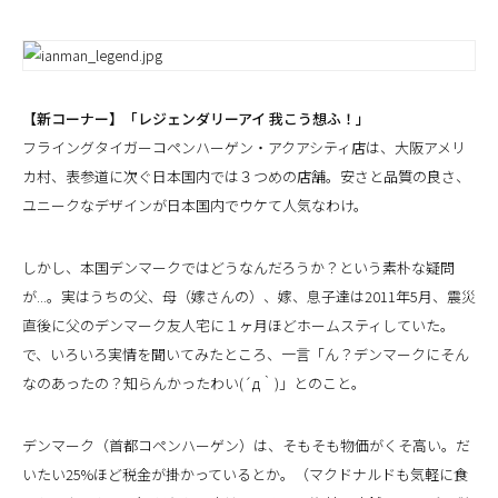
【新コーナー】「レジェンダリーアイ 我こう想ふ！」
フライングタイガーコペンハーゲン・アクアシティ店は、大阪アメリ
カ村、表参道に次ぐ日本国内では３つめの店舗。安さと品質の良さ、
ユニークなデザインが日本国内でウケて人気なわけ。
しかし、本国デンマークではどうなんだろうか？という素朴な疑問
が...。実はうちの父、母（嫁さんの）、嫁、息子達は2011年5月、震災
直後に父のデンマーク友人宅に１ヶ月ほどホームスティしていた。
で、いろいろ実情を聞いてみたところ、一言「ん？デンマークにそん
なのあったの？知らんかったわい(´д｀)」とのこと。
デンマーク（首都コペンハーゲン）は、そもそも物価がくそ高い。だ
いたい25%ほど税金が掛かっているとか。（マクドナルドも気軽に食