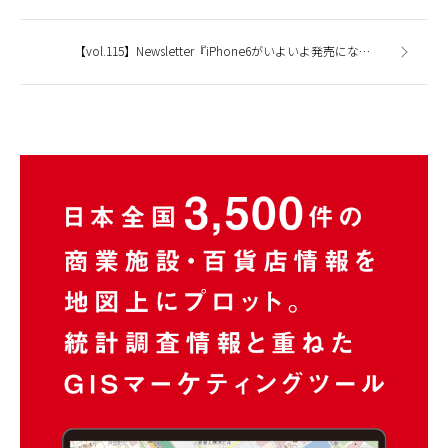
【vol.115】Newsletter『iPhone6がいよいよ発売になりますね』