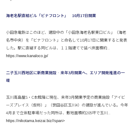
海老名駅直結ビル「ビナフロント」 10月17日開業
小田急電鉄はこのほど、建設中の「小田急海老名駅東口ビル」（海老
名市中央）を「ビナフロント」と命名して10月17日に開業すると発表
した。駅に直結する同ビルは、１１階建てで延べ床面積約...
https://www.kanaloco.jp/
二子玉川西地区に新商業施設‐来年3月開業へ、エリア開発推進の一
環
玉川高島屋S・C本館隣に現在、来年3月開業予定の商業施設「アイビ
ーズプレイス（仮称）」（世田谷区玉川4）の建設が進んでいる。今年
4月まで立体駐車場だった同所は、敷地面積約205坪で玉川...
https://nikotama.keizai.biz//span>