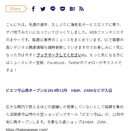
Share
こんにちは。先週の連休、久しぶりに海老名サービスエリアに寄り、
デパ地下みたいになっていてびっくりしました。WEBファンタジスタ
のまやーです。毎週SC業界のニュースをまとめています。SCで需要の
高いデジタル関連情報も随時更新していきますのでお楽しみに！
気に
なった方は今すぐ
ブックマークしてください
ね。もっと気になる方に
は
ニュースレター登録
、
Facebook
、
Twitter
のフォローがオススメで
すよ！
ピエリ守山再オープンは2014年12月 H&M、ZARAなどが入店
広大な館内で数えるほどの店舗しか営業していないとして話題を集め
た滋賀県守山市の大型ショッピングモール「ピエリ守山」が、12月中
旬に再オープンします。主要な入店ショップはH&M、ZARA...
https://hatenanews.com/