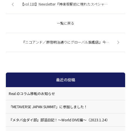
【vol.118】Newsletter『神楽坂駅前に現れたスペシャリティストア「la kagu（ラカグ）」に行ってみました。』
一覧に戻る
『ニコアンド／原宿明治通りにグローバル旗艦店』今週の商業施設ニューストピックスまとめ（2014.11.4発行）
最近の投稿
Real iDコラム移転のお知らせ
「METAVERSE JAPAN SUMMIT」に参加しました！
『メタバ会ダイ部』部活日記！〜World DIVE編〜（2023.1.24）