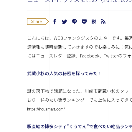
Share
こんにちは、WEBファンタジスタのまやーです。毎
連情報も随時更新していきますのでお楽しみに！
気
には
ニュースレター登録
、
Facebook
、
Twitter
のフォ
武蔵小杉の人気の秘密を探ってみた！
謎の落下物で話題になった、川崎市武蔵小杉のタワ
おり「住みたい街ランキング」でも上位に入ってきてい
https://housmart.com/
駅直結の博多シティ"くうてん"で食べたい絶品ラン