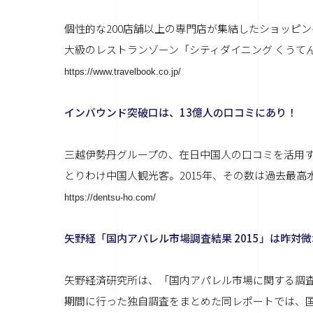
個性的な200店舗以上の専門店が集結したショッピング
大級のレストランゾーン「シティダイニング くうてん
https://www.travelbook.co.jp/
インバウンド突破口は、13億人の口コミにあり！
三越伊勢丹グループの、在日中国人の口コミを活用
とりわけ中国人観光客。2015年、その数は過去最高水
https://dentsu-ho.com/
矢野経「国内アパレル市場調査結果 2015」は昨対微
矢野経済研究所は、「国内アパレル市場に関する調査結果
期間に行った独自調査をまとめた同レポートでは、国