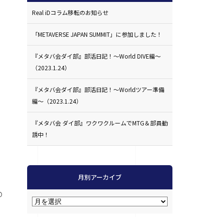
Real iDコラム移転のお知らせ
「METAVERSE JAPAN SUMMIT」に参加しました！
『メタバ会ダイ部』部活日記！〜World DIVE編〜
（2023.1.24）
『メタバ会ダイ部』部活日記！〜Worldツアー準備
編〜（2023.1.24）
、
『メタバ会 ダイ部』ワクワクルームでMTG＆部員勧
誘中！
月別アーカイブ
の