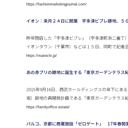
https://fashionmarketingjournal.com/
イオン：来月２４日に開業 宇多津ビブレ跡地、５
昨年閉店した「宇多津ビブレ」（宇多津町浜二番丁
イオンタウン（千葉市）などは１５日、同町で記者会
https://mainichi.jp/
あの赤プリの跡地に誕生する「東京ガーデンテラス
2015年9月16日、西武ホールディングスの傘下に
坂）跡地の再開発計画である「東京ガーデンテラス紀尾
https://familyoffice.estate/
パルコ、京都に商業施設「ゼロゲート」 17年春開