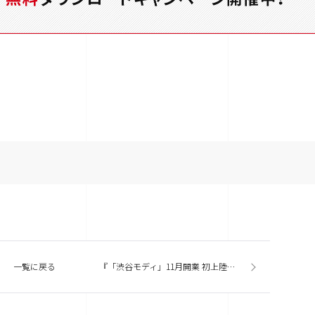
一覧に戻る
『「渋谷モディ」11月開業 初上陸ピッツァリアやHMV新業態など』今週の商業施設ニューストピックスまとめ（2015.10.13発行）