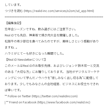
しています。
つづきを読む (https://realid-inc.com/services/o2om/sd_app.html)
============================================================
【編集後記】
忘年会シーズンですね、飲み過ぎにはご注意下さい。
Real iDでも先日、神楽坂で焼き肉大会を開催しました。
松阪牛の希少部位を食べてみたのですが、美味しさという感動があり
ますね...。
ハラミがとてーも好きになった瞬間でした。
【Real iD Newsletterについて】
このメールはReal iDのお取引先様、およびレジェンド鈴木宏一と交流
のある「大切な方」にお贈りしております。 当社がデジタルマーケテ
ィングについて学んだノウハウを"惜しみなく出し切る為"に配信して
おります。少しでもみなさんの会社経営、ビジネスにお役立ちできれ
ば幸いです。
** Follow on Twitter (https://twitter.com/realidinccom)
| ** Friend on Facebook (https://www.facebook.com/realid.inc)