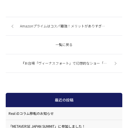
Amazonプライムはコスパ最強！メリットがありすぎる！！無料体験で特典を１ヶ月使ってみた。
一覧に戻る
『お台場「ヴィーナスフォート」で幻想的なショー「Venus Starium」開催中！』今週の商業施設ニューストピックスまとめ（2015.12.10発行）
最近の投稿
Real iDコラム移転のお知らせ
「METAVERSE JAPAN SUMMIT」に参加しました！