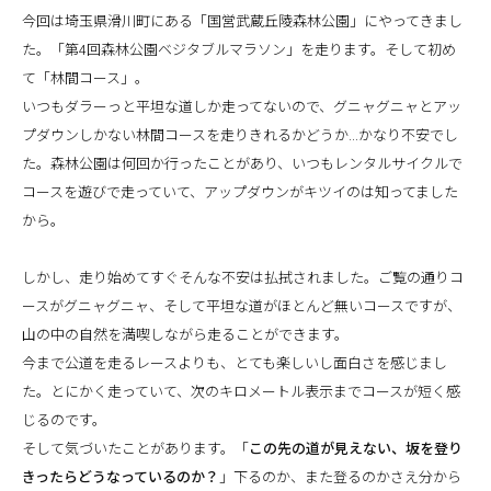
今回は埼玉県滑川町にある「国営武蔵丘陵森林公園」にやってきまし
た。「第4回森林公園ベジタブルマラソン」を走ります。そして初め
て「林間コース」。
いつもダラーっと平坦な道しか走ってないので、グニャグニャとアッ
プダウンしかない林間コースを走りきれるかどうか...かなり不安でし
た。森林公園は何回か行ったことがあり、いつもレンタルサイクルで
コースを遊びで走っていて、アップダウンがキツイのは知ってました
から。
しかし、走り始めてすぐそんな不安は払拭されました。ご覧の通りコ
ースがグニャグニャ、そして平坦な道がほとんど無いコースですが、
山の中の自然を満喫しながら走ることができます。
今まで公道を走るレースよりも、とても楽しいし面白さを感じまし
た。とにかく走っていて、次のキロメートル表示までコースが短く感
じるのです。
そして気づいたことがあります。「
この先の道が見えない、坂を登り
きったらどうなっているのか？
」下るのか、また登るのかさえ分から