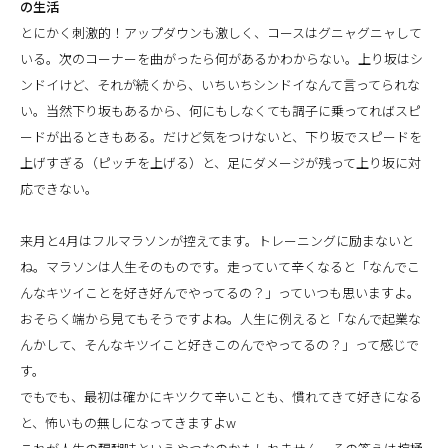
の生活
とにかく刺激的！アップダウンも激しく、コースはグニャグニャして
いる。次のコーナーを曲がったら何があるかわからない。上り坂はシ
ンドイけど、それが続くから、いちいちシンドイなんて言ってられな
い。当然下り坂もあるから、何にもしなくても調子に乗ってればスピ
ードが出るときもある。だけど気をつけないと、下り坂でスピードを
上げすぎる（ピッチを上げる）と、足にダメージが残って上り坂に対
応できない。
来月と4月はフルマラソンが控えてます。トレーニングに励まないと
ね。マラソンは人生そのものです。走っていて辛くなると「なんでこ
んなキツイことを好き好んでやってるの？」っていつも思いますよ。
おそらく端から見てもそうですよね。人生に例えると「なんで起業な
んかして、そんなキツイこと好きこのんでやってるの？」って感じで
す。
でもでも、最初は確かにキツクて辛いことも、慣れてきて好きになる
と、怖いもの無しになってきますよw