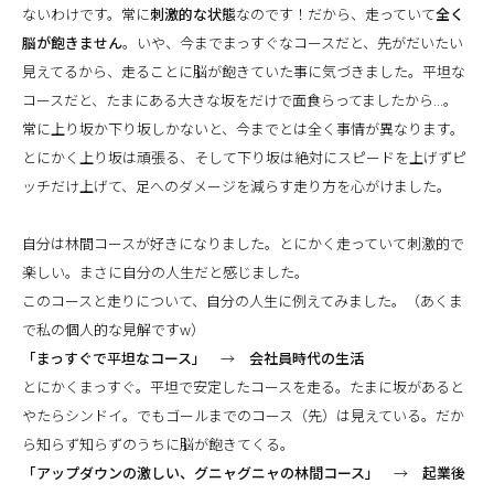
ないわけです。常に
刺激的な状態
なのです！だから、走っていて
全く
脳が飽きません
。いや、今までまっすぐなコースだと、先がだいたい
見えてるから、走ることに脳が飽きていた事に気づきました。平坦な
コースだと、たまにある大きな坂をだけで面食らってましたから...。
常に上り坂か下り坂しかないと、今までとは全く事情が異なります。
とにかく上り坂は頑張る、そして下り坂は絶対にスピードを上げずピ
ッチだけ上げて、足へのダメージを減らす走り方を心がけました。
自分は林間コースが好きになりました。とにかく走っていて刺激的で
楽しい。まさに自分の人生だと感じました。
このコースと走りについて、自分の人生に例えてみました。（あくま
で私の個人的な見解ですw）
「まっすぐで平坦なコース」
→
会社員時代の生活
とにかくまっすぐ。平坦で安定したコースを走る。たまに坂があると
やたらシンドイ。でもゴールまでのコース（先）は見えている。だか
ら知らず知らずのうちに脳が飽きてくる。
「アップダウンの激しい、グニャグニャの林間コース」
→
起業後