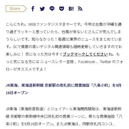
Share
こんにちわ。WEBファンタジスタまやーです。今年は台風が沖縄を通
り過ぎラッキーと思っていたら、台風が来ないとさんごが死んでしま
うらしいです。知らなかった！毎週SC業界のニュースをまとめていま
す。SCで需要の高いデジタル関連情報も随時更新していきますのでお
楽しみに！
気になった方は今すぐ
ブックマークしてください
ね。も
っと気になる方には
ニュースレター登録
、
Facebook
、
Twitter
のフォ
ローがオススメですよ！
JR東海、東海道新幹線 京都駅の改札前に商業施設「八条小町」を9月
16日オープン
JR東海（東海旅客鉄道）とジェイアール東海関西開発は、東海道新幹
線 京都駅の新幹線中央口改札前の商業ゾーンに、新たな商業施設「八
条小町」を9月16日オープン。またJR東海は、同駅改札内コンコ...