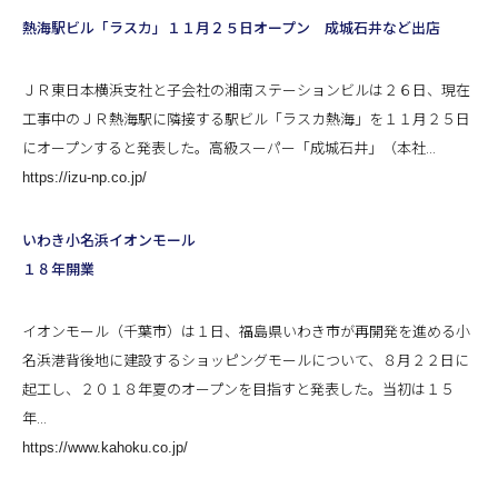
熱海駅ビル「ラスカ」１１月２５日オープン 成城石井など出店
ＪＲ東日本横浜支社と子会社の湘南ステーションビルは２６日、現在
工事中のＪＲ熱海駅に隣接する駅ビル「ラスカ熱海」を１１月２５日
にオープンすると発表した。高級スーパー「成城石井」（本社...
https://izu-np.co.jp/
いわき小名浜イオンモール
１８年開業
イオンモール（千葉市）は１日、福島県いわき市が再開発を進める小
名浜港背後地に建設するショッピングモールについて、８月２２日に
起工し、２０１８年夏のオープンを目指すと発表した。当初は１５
年...
https://www.kahoku.co.jp/