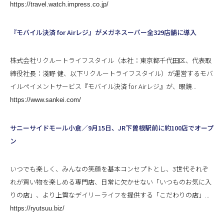
https://travel.watch.impress.co.jp/
『モバイル決済 for Airレジ』がメガネスーパー全329店舗に導入
株式会社リクルートライフスタイル（本社：東京都千代田区、代表取
締役社長：淺野 健、以下リクルートライフスタイル）が運営するモバ
イルペイメントサービス『モバイル決済 for Airレジ』が、眼鏡...
https://www.sankei.com/
サニーサイドモール小倉／9月15日、JR下曽根駅前に約100店でオープ
ン
いつでも楽しく、みんなの笑顔を基本コンセプトとし、3世代それぞ
れが買い物を楽しめる専門店、日常に欠かせない「いつものお気に入
りの店」、より上質なデイリーライフを提供する「こだわりの店」...
https://ryutsuu.biz/