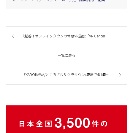
『越谷イオンレイクタウンの常設VR施設「VR Center」体験ガイド』今週の商業施設ニューストピックスまとめ（2016.10.11発行）
一覧に戻る
『KADOKAWA/ところざわサクラタウン/鹿島で4月着工』今週の商業施設ニューストピックスまとめ（2016.8.17発行）