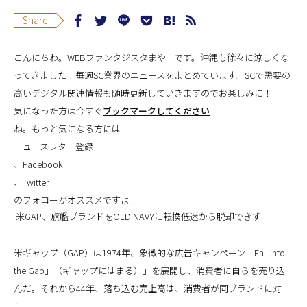
Share
こんにちわ。WEBファンタジスタまやーです。沖縄も徐々に涼しくな
ってきました！毎週SC業界のニュースをまとめています。SCで需要の
高いデジタル関連情報も随時更新していきますのでお楽しみに！
気になった方は今すぐ
ブックマークしてください
ね。もっと気になる方には
ニュースレター登録
、
Facebook
、
Twitter
のフォローがオススメですよ！
米GAP、旗艦ブランドをOLD NAVYに転換低迷から脱却できず
米ギャップ（GAP）は1974年、象徴的な広告キャンペーン「Fall into
the Gap」（ギャップにはまる）」を展開し、消費者に自らを売り込
んだ。それから44年、落ち込む売上高は、消費者が同ブランドに対
し...