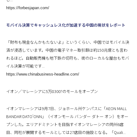
https://forbesjapan.com/
モバイル決算でキャッシュレス化が加速する中国の現状をレポート
「財布も現金なんかもたないよ」というくらい、中国ではモバイル決
済が浸透しています。中国の電子マネー取引額は約150兆億とも言わ
れるほど。自動販売機も地下鉄の切符も、街のローカルな屋台もモバ
イル決算が可能です...
https://www.chinabusiness-headline.com/
イオン／マレーシアに5万8300?のモールをオープン
イオンマレーシアは9月7日、ジョホール州ケンパスに「AEON MALL
BANDAR DATO'ONN」（イオンモール バンダー ダトー オン）をオー
プンした。エリアドミナントを目指すイオンマレーシアの同州6店
目、同社が展開するモールとしては27店目の施設となる。「Quali...