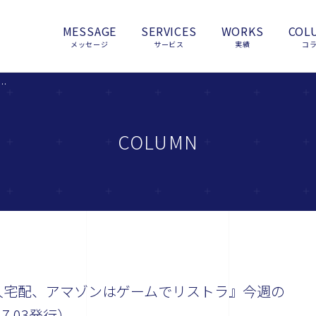
MESSAGE
SERVICES
WORKS
COL
メッセージ
サービス
実績
コ
ーがピザ無人宅配、アマゾンはゲームでリストラ』今週のAI/IoTニューストピックスまとめ（2019.7.03発行）
COLUMN
人宅配、アマゾンはゲームでリストラ』今週の
7.03発行）