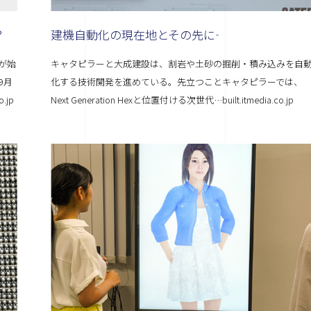
？
建機自動化の現在地とその先に――
が始
キャタピラーと大成建設は、割岩や土砂の掘削・積み込みを自
9月
化する技術開発を進めている。先立つことキャタピラーでは、
.jp
Next Generation Hexと位置付ける次世代…built.itmedia.co.jp