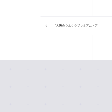
『大阪のりんくうプレミアム・アウトレットが来夏増床 グランピング施設が誕生』今週の商業施設ニューストピックスまとめ（2019.8.05発行）