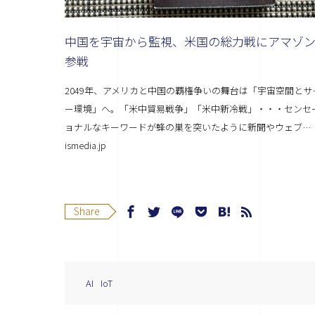
中国を宇宙から監視、米国の総力戦にアマゾ
参戦
2049年、アメリカと中国の覇権争いの舞台は「宇宙空間とサ
ー環境」へ。「米中貿易戦争」「米中新冷戦」・・・センセ
ョナルなキーワードが蜂の巣を突いたように新聞やウェブ…
ismedia.jp
Share
AI
IoT