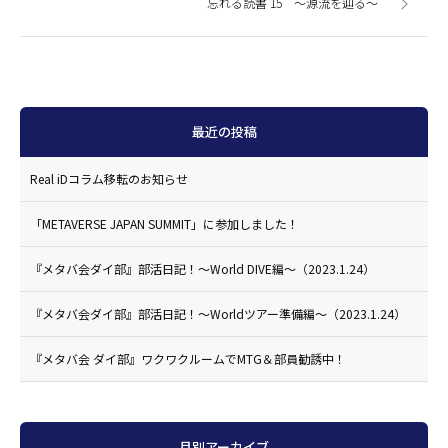
忘れる読書 15 〜源流を辿る〜
最近の投稿
Real iDコラム移転のお知らせ
「METAVERSE JAPAN SUMMIT」に参加しました！
『メタバ会ダイ部』部活日記！〜World DIVE編〜（2023.1.24）
『メタバ会ダイ部』部活日記！〜Worldツアー準備編〜（2023.1.24）
『メタバ会 ダイ部』ワクワクルームでMTG＆部員勧誘中！
月別アーカイブ