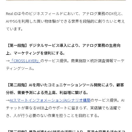
Real iDは今のビジネスフィールドにおいて、アナログ業務のDX化と、
AIや5Gを利用した買い物体験ができる世界を段階的に創りたいと考え
ています。
【第一段階】デジタルサービス導入により、アナログ業務の生産向
上、マーケティングを便利にする。
→
「CROSS LAYER」
のサービス提供。商業施設×統計調査情報マーケ
ティングツール。
【第二段階】AIを用いたコミュニケーションツール開発により、顧客
分析、需要予測による売上高、利益増に繋げる。
→
AIスマートインフォメーション/AIシナリオ構築
のサービス提供。AI
チャットが単なるWEB上のサポートに留まらず、実店舗でも活躍で
き、人が行う必要のない作業を担うことを目的とする。
【第三段階】普及が進む5G技術の活用により、高速大容量を活かすコ