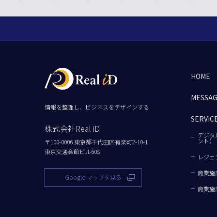
HOME
MESSA
情報を整理し、ビジネスをデザインする
SERVIC
株式会社Real iD
デジタ
ント）
〒100-0006 東京都千代田区有楽町2-10-1
東京交通会館ビル608
レジェ
商業施
Google マップを見る
商業施