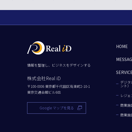
HOME
MESSA
情報を整理し、ビジネスをデザインする
SERVIC
株式会社Real iD
デジタ
ント）
〒100-0006 東京都千代田区有楽町2-10-1
東京交通会館ビル608
レジェ
商業施
Google マップを見る
商業施