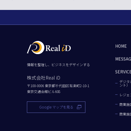
HOME
MESSA
情報を整理し、ビジネスをデザインする
SERVIC
株式会社Real iD
デジタ
ント）
〒100-0006 東京都千代田区有楽町2-10-1
東京交通会館ビル608
レジェ
商業施
Google マップを見る
商業施