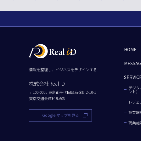
HOME
MESSA
情報を整理し、ビジネスをデザインする
SERVIC
株式会社Real iD
デジタ
ント）
〒100-0006 東京都千代田区有楽町2-10-1
東京交通会館ビル608
レジェ
商業施
Google マップを見る
商業施