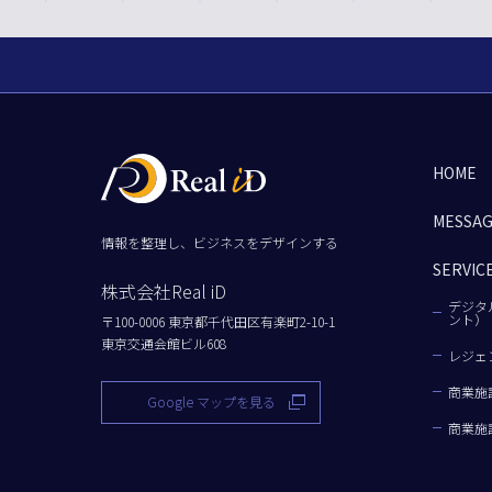
HOME
MESSA
情報を整理し、ビジネスをデザインする
SERVIC
株式会社Real iD
デジタ
ント）
〒100-0006 東京都千代田区有楽町2-10-1
東京交通会館ビル608
レジェ
商業施
Google マップを見る
商業施