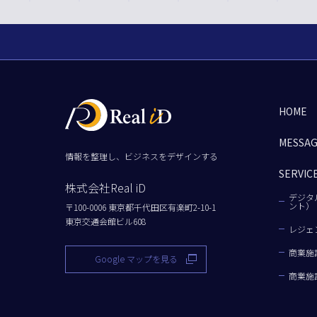
HOME
MESSA
情報を整理し、ビジネスをデザインする
SERVIC
株式会社Real iD
デジタ
ント）
〒100-0006 東京都千代田区有楽町2-10-1
東京交通会館ビル608
レジェ
商業施
Google マップを見る
商業施