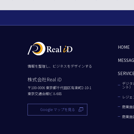
HOME
MESSA
情報を整理し、ビジネスをデザインする
SERVIC
株式会社Real iD
デジタ
ント）
〒100-0006 東京都千代田区有楽町2-10-1
東京交通会館ビル608
レジェ
商業施
Google マップを見る
商業施