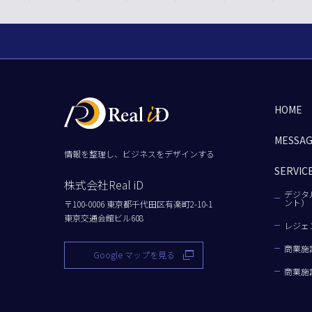
HOME
MESSA
情報を整理し、ビジネスをデザインする
SERVIC
株式会社Real iD
デジタ
ント）
〒100-0006 東京都千代田区有楽町2-10-1
東京交通会館ビル608
レジェ
商業施
Google マップを見る
商業施