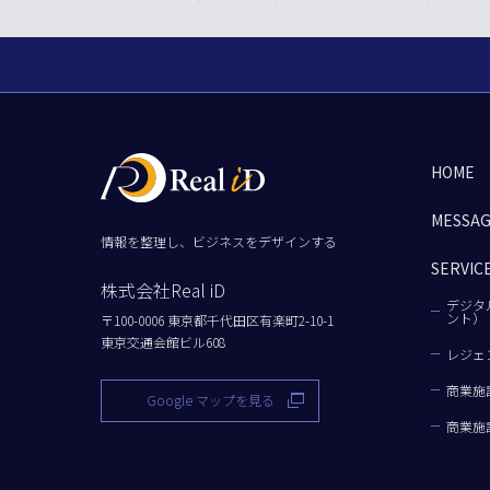
HOME
MESSA
情報を整理し、ビジネスをデザインする
SERVIC
株式会社Real iD
デジタ
ント）
〒100-0006 東京都千代田区有楽町2-10-1
東京交通会館ビル608
レジェ
商業施
Google マップを見る
商業施