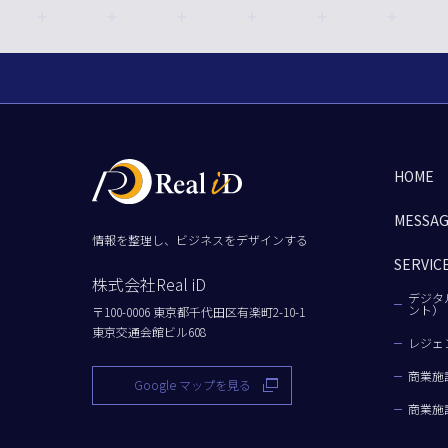
HOME
MESSA
情報を整理し、ビジネスをデザインする
SERVIC
株式会社Real iD
デジタ
ント）
〒100-0006 東京都千代田区有楽町2-10-1
東京交通会館ビル608
レジェ
商業施
Google マップを見る
商業施