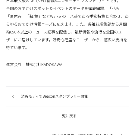
日本最大級の"おでかけ情報&エンターテインメント"サイトです。
全国のおでかけスポット＆イベントのデータを徹底網羅。「花火」
「夏休み」「紅 葉」などWalkerの十八番である季節特集と合わせ、あ
らゆるおでかけ情報ニーズに応えます。また、各雑誌編集部から月間
約650本以上のニュース記事を配信し、最新情報や流行を全国のユー
ザーにお届けしています。好奇心旺盛なユーザーから、幅広い支持を
得ています。
運営会社 株式会社KADOKAWA
渋谷モディでBeaconスタンプラリー開催
一覧に戻る