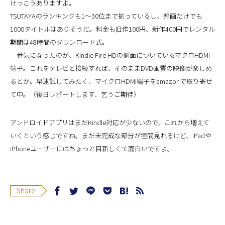
けっこうありますよ。
TSUTAYAのランキングも1〜30位まで揃っているし、邦画だけでも
1000タイトルはありそうだ。料金も旧作100円、新作400円でレンタル
期間は48時間のダウンロード式。
一番気になったのが、Kindle Fire HDの側面についているマクロHDMI
端子。これをテレビと接続すれば、そのままDVD画質の映像が楽しめ
るとか。早速試してみたく、マイクロHDMI端子をamazonで取り寄せ
て中。（後日レポートします、乞うご期待）
アンドロイドアプリはまだKindle対応が少ないので、これから増えて
いくという感じですね。まだ未完成な部分が垣間見れるけど、iPadや
iPhoneユーザーにはちょっと目新しくて面白いですよ。
Share