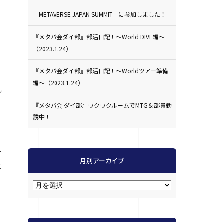
「METAVERSE JAPAN SUMMIT」に参加しました！
『メタバ会ダイ部』部活日記！〜World DIVE編〜
（2023.1.24）
『メタバ会ダイ部』部活日記！〜Worldツアー準備
編〜（2023.1.24）
ン
『メタバ会 ダイ部』ワクワクルームでMTG＆部員勧
誘中！
ー
月別アーカイブ
て