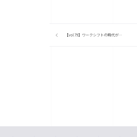
【vol.79】ワークシフトの時代がやって来ましたね。