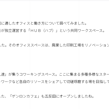
信に適したオフィスと働き方について調べてみました。
点が独立運営する「ＨＵＢ（ハブ）」という共同ワークスペース。
した。そのオフィススペースは、廃業した印刷工場をリノベーショ
人達」が集うコワーキングスペース。ここに集まる多種多様なスタ
トワークなど各自のリソースをシェアして切磋琢磨する場を目指し
した、「ゲンロンカフェ」も五反田にオープンしましたね。