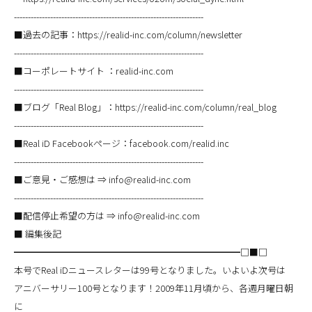
--------------------------------------------------------------------
■過去の記事：https://realid-inc.com/column/newsletter
--------------------------------------------------------------------
■コーポレートサイト ：realid-inc.com
--------------------------------------------------------------------
■ブログ「Real Blog」：https://realid-inc.com/column/real_blog
--------------------------------------------------------------------
■Real iD Facebookページ：facebook.com/realid.inc
--------------------------------------------------------------------
■ご意見・ご感想は ⇒ info@realid-inc.com
--------------------------------------------------------------------
■配信停止希望の方は ⇒ info@realid-inc.com
■ 編集後記
━━━━━━━━━━━━━━━━━━━━━━━━━□■□
本号でReal iDニュースレターは99号となりました。いよいよ次号は
アニバーサリー100号となります！2009年11月頃から、各週月曜日朝
に