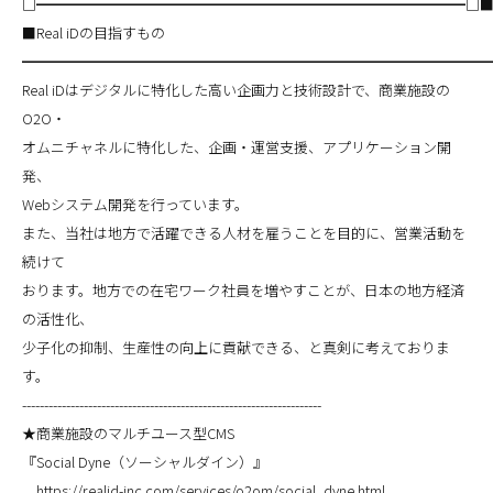
□━━━━━━━━━━━━━━━━━━━━━━━━━━━━━━□
■Real iDの目指すもの
━━━━━━━━━━━━━━━━━━━━━━━━━━━━━━━━
Real iDはデジタルに特化した高い企画力と技術設計で、商業施設の
O2O・
オムニチャネルに特化した、企画・運営支援、アプリケーション開
発、
Webシステム開発を行っています。
また、当社は地方で活躍できる人材を雇うことを目的に、営業活動を
続けて
おります。地方での在宅ワーク社員を増やすことが、日本の地方経済
の活性化、
少子化の抑制、生産性の向上に貢献できる、と真剣に考えておりま
す。
--------------------------------------------------------------------
★商業施設のマルチユース型CMS
『Social Dyne（ソーシャルダイン）』
https://realid-inc.com/services/o2om/social_dyne.html