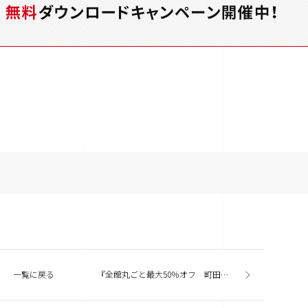
一覧に戻る
『全館丸ごと最大50％オフ 町田マルイで改装売りつくしセール』今週の商業施設ニューストピックスまとめ（2014.4.8発行）