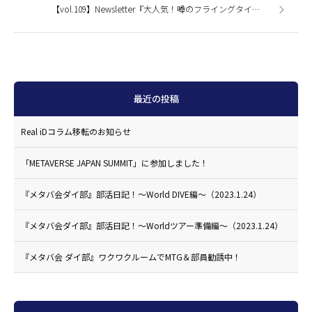
【vol.109】Newsletter『大人気！噂のフライングタイガーコペンハーゲン＠お台場アクアシティ店に行ってみたッス。』
最近の投稿
Real iDコラム移転のお知らせ
「METAVERSE JAPAN SUMMIT」に参加しました！
『メタバ会ダイ部』部活日記！〜World DIVE編〜（2023.1.24）
『メタバ会ダイ部』部活日記！〜Worldツアー準備編〜（2023.1.24）
『メタバ会 ダイ部』ワクワクルームでMTG＆部員勧誘中！