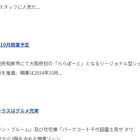
促スタッフに人気だ
...
10月開業予定
阪府和泉市にて大阪府初の「ららぽーと」となるリージョナル型シ
推進、開業は2014年10月
...
テラスはグルメ充実
ン・ブルーム」及び住宅棟「パークコート千代田富士見ザ タワ
1から3階を占める商業ゾーン
...