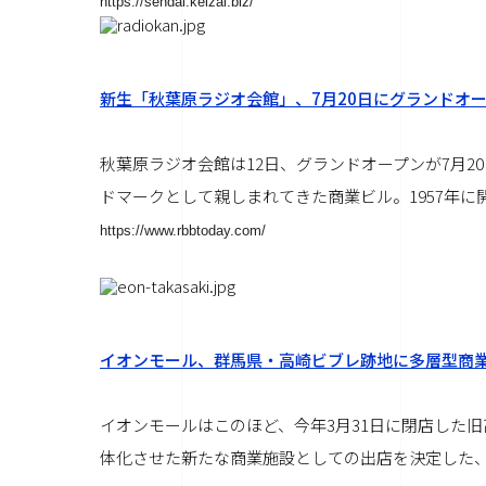
https://sendai.keizai.biz/
新生「秋葉原ラジオ会館」、7月20日にグランドオ
秋葉原ラジオ会館は12日、グランドオープンが7月
ドマークとして親しまれてきた商業ビル。1957年に開
https://www.rbbtoday.com/
イオンモール、群馬県・高崎ビブレ跡地に多層型商
イオンモールはこのほど、今年3月31日に閉店した
体化させた新たな商業施設としての出店を決定した