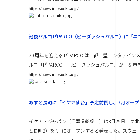
https://news.infoseek.co.jp/
池袋パルコ P'PARCO（ピーダッシュパルコ）に「
20 周年を迎える P'PARCO は「都市型エンタテ
ルコ「P'PARCO」（ピーダッシュパルコ）が「都
https://news.infoseek.co.jp/
あすと長町に「イケア仙台」予定前倒し、7月オープ
イケア・ジャパン（千葉県船橋市）は3月25日、東北
と長町2）を7月にオープンすると発表した。スウェ