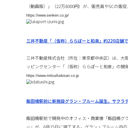
（動画版）」（22万8000円）が、販売員やSCの販
https://www.senken.co.jp/
三井不動産「（仮称）ららぽーと和泉」約220店舗で
三井不動産株式会社（所在：東京都中央区）は、大
ッピングセンター「（仮称）ららぽーと和泉」の開発を
https://www.mitsuifudosan.co.jp
飯田橋駅前に新施設グラン・ブルーム誕生。サクラ
飯田橋駅前で開発中のオフィス・商業棟「飯田橋グラ
ー」が、6月15日に竣工する。グラン・ブルーム内の