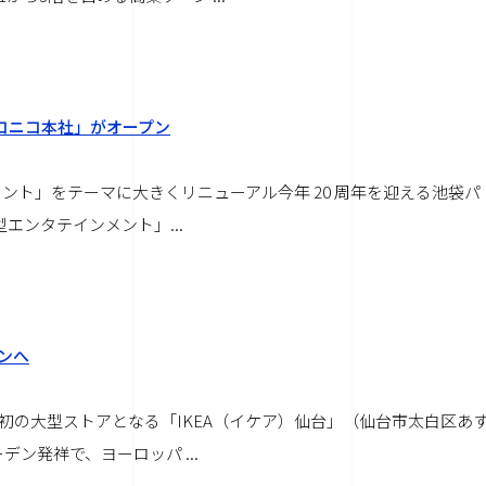
ニコニコ本社」がオープン
インメント」をテーマに大きくリニューアル今年 20 周年を迎える池袋パ
市型エンタテインメント」
...
ンへ
初の大型ストアとなる「IKEA（イケア）仙台」（仙台市太白区あ
ーデン発祥で、ヨーロッパ
...