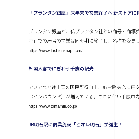
「プランタン銀座」来年末で営業終了へ 新ストアに
プランタン銀座が、仏プランタン社との商号・商標契約
座」での屋号の営業は同時期に終了し、名称を変更して
https://www.fashionsnap.com/
外国人客でにぎわう千歳の観光
アジアなど途上国の国民所得向上、航空路拡充に円
（インバウンド）が増えている。これに伴い千歳市内
https://www.tomamin.co.jp/
JR明石駅に商業施設「ピオレ明石」が誕生！