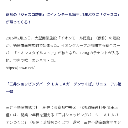
徳島の「ジャスコ跡地」にイオンモール誕生...7年ぶりに「ジャスコ」
が帰ってくる！
2016年2月15日、大型商業施設「イオンモール徳島」（仮称）の建設
が、徳島市南末広町で始まった。イオングループが展開する総合スー
パー「イオンスタイルストア」が核となり、120店のテナントが入る
他、市内で唯一のシネマ・コ...
https://j-town.net/
「三井ショッピングパーク ＬＡＬＡガーデンつくば」リニューアル第
一弾
三井不動産株式会社（所在：東京都中央区 代表取締役社長 菰田正
信）は、開業12年目を迎える「三井ショッピングパーク ＬＡＬＡガー
デンつくば」（所在：茨城県つくば市 運営：三井不動産商業マネジ