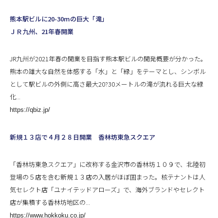
熊本駅ビルに20-30mの巨大「滝」
ＪＲ九州、21年春開業
JR九州が2021年春の開業を目指す熊本駅ビルの開発概要が分かった。
熊本の雄大な自然を体感する「水」と「緑」をテーマとし、シンボル
として駅ビルの外側に高さ最大20?30メートルの滝が流れる巨大な緑
化...
https://qbiz.jp/
新規１３店で４月２８日開業 香林坊東急スクエア
「香林坊東急スクエア」に改称する金沢市の香林坊１０９で、北陸初
登場の５店を含む新規１３店の入居がほぼ固まった。核テナントは人
気セレクト店「ユナイテッドアローズ」で、海外ブランドやセレクト
店が集積する香林坊地区の...
https://www.hokkoku.co.jp/