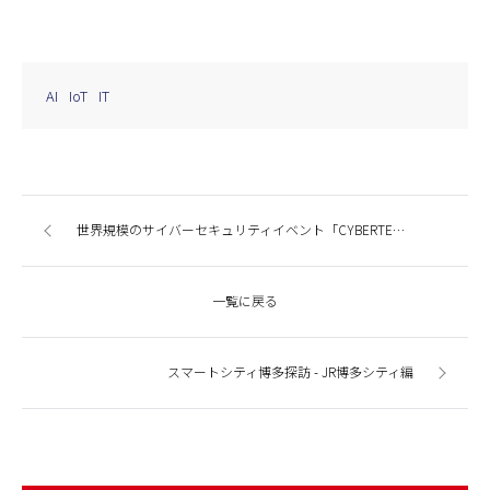
AI
IoT
IT
世界規模のサイバーセキュリティイベント「CYBERTECH TOKYO」に出展しました
一覧に戻る
スマートシティ博多探訪 - JR博多シティ編