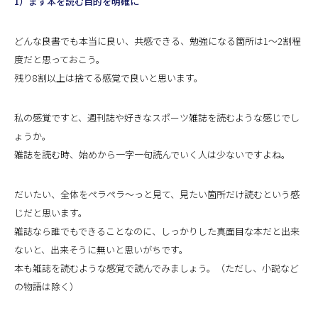
1）まず本を読む目的を明確に
どんな良書でも本当に良い、共感できる、勉強になる箇所は1〜2割程
度だと思っておこう。
残り8割以上は捨てる感覚で良いと思います。
私の感覚ですと、週刊誌や好きなスポーツ雑誌を読むような感じでし
ょうか。
雑誌を読む時、始めから一字一句読んでいく人は少ないですよね。
だいたい、全体をペラペラ〜っと見て、見たい箇所だけ読むという感
じだと思います。
雑誌なら誰でもできることなのに、しっかりした真面目な本だと出来
ないと、出来そうに無いと思いがちです。
本も雑誌を読むような感覚で読んでみましょう。（ただし、小説など
の物語は除く）