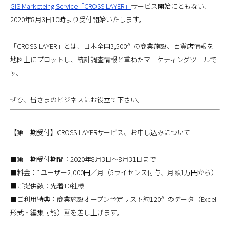
GIS Marketeing Service「CROSS LAYER」
サービス開始にともない、
2020年8月3日10時より受付開始いたします。
「CROSS LAYER」とは、日本全国3,500件の商業施設、百貨店情報を
地図上にプロットし、統計調査情報と重ねたマーケティングツールで
す。
ぜひ、皆さまのビジネスにお役立て下さい。
【第一期受付】CROSS LAYERサービス、お申し込みについて
■第一期受付期間：2020年8月3日〜8月31日まで
■料金：1ユーザー2,000円／月（5ライセンス付与、月額1万円から）
■ご提供数：先着10社様
■ご利用特典：商業施設オープン予定リスト約120件のデータ（Excel
形式・編集可能）を差し上げます。