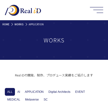
HOME
WORKS
APPLICATION
WORKS
Real iDの開発、制作、プロデュース実績をご紹介します
ALL
AI
APPLICATION
Digital Architects
EVENT
MEDICAL
Metaverse
SC