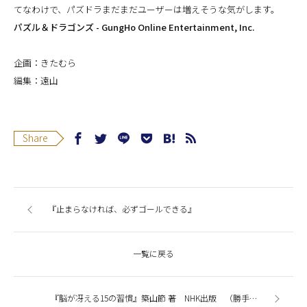
てなわけで、パズドラまだまだユーザーは増えそうな気がします。
パズル＆ドラゴンズ - GungHo Online Entertainment, Inc.
企画：きたむら
編集：遠山
Share
『止まらなければ、必ずゴールできる』
一覧に戻る
『脳が冴える15の習慣』築山節 著 NHK出版 （勝手に書籍サマリー！）