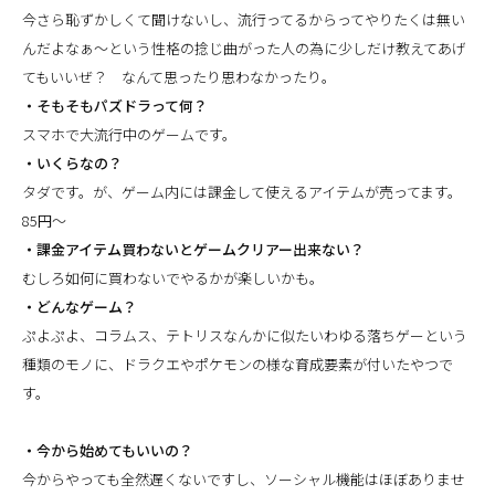
今さら恥ずかしくて聞けないし、流行ってるからってやりたくは無い
んだよなぁ〜という性格の捻じ曲がった人の為に少しだけ教えてあげ
てもいいぜ？ なんて思ったり思わなかったり。
・そもそもパズドラって何？
スマホで大流行中のゲームです。
・いくらなの？
タダです。が、ゲーム内には課金して使えるアイテムが売ってます。
85円〜
・課金アイテム買わないとゲームクリアー出来ない？
むしろ如何に買わないでやるかが楽しいかも。
・どんなゲーム？
ぷよぷよ、コラムス、テトリスなんかに似たいわゆる落ちゲーという
種類のモノに、ドラクエやポケモンの様な育成要素が付いたやつで
す。
・今から始めてもいいの？
今からやっても全然遅くないですし、ソーシャル機能はほぼありませ