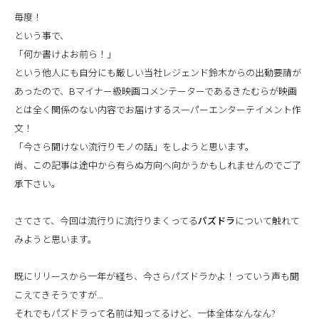
毎度！
という事で、
「何か書けよお前ら！」
という他人にも自分にも厳しい当社レジェンド鈴木からの出動要請が
あったので、Bマイナー級映画コメンテーターであるきたむらが映画
とは全く関係のない内容でお届けするスーパーエンターテイメント作
文！
「今さら聞けない流行りモノの話」をしようと思います。
尚、この記事は途中から有らぬ方向へ向かうかもしれませんのでご了
承下さい。
さてさて、今回は流行りに流行りまくってる
パズドラ
について触れて
みようと思います。
既にリリースから一年が経ち、今さらパズドラかよ！っていう声も聞
こえてきそうですが...
それでもパズドラって名前は知ってるけど、一体全体なんなん?