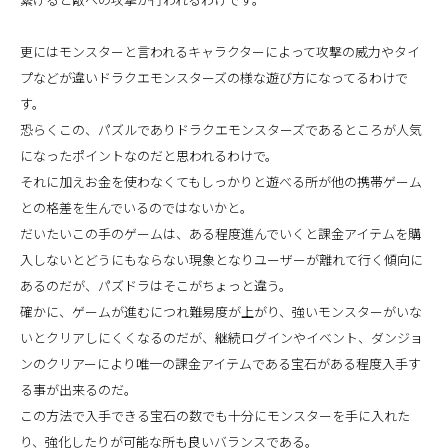
更にはモンスターと言われるキャラクターによって攻撃の威力やタイ
プなどが違いドラクエモンスターズの様な遊び方になってるわけで
す。
恐らくこの、パズルでありドラクエモンスターズであるところが人気
になったポイントなのだと思われるわけで。
それに加えお金を使わなくてもしっかりと遊べる所が他の携帯ゲーム
との格差を生んでいるのではないかと。
だいたいこの手のゲームは、ある程度進んでいくと課金アイテムを購
入しないとどうにもならない現象となりユーザーが離れて行く傾向に
あるのだが、パズドラはそこがちょっと違う。
確かに、ゲームが進むにつれ難易度が上がり、強いモンスターがいな
いとクリアしにくくなるのだが、継続ログインやイベント、ダンジョ
ンのクリアーにより唯一の課金アイテムである宝石がある程度入手す
る事が出来るのだ。
この方法で入手できる宝石の数でも十分にモンスターを手に入れた
り、強化したりが可能な所も良いバランスである。