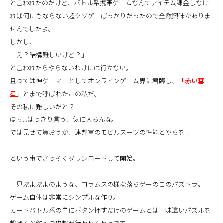
と言われたのだけど、バトル系携帯ゲームなんてアイテム課金しなけ
れば何にもならない超クソゲーばっかりだったので全然興味がありま
せんでしたよ。
しかし、
「え？結構難しいけど？」
と言われたらやらないわけには行かない。
且つては神ゲーマーとしてオンラインゲーム界に君臨し、
「赤い彗
星」
とまで呼ばれたこの私だ。
その私に難しいだと？
ほぅ...はっきり言う、気に入らんな。
では見せて貰おうか、連邦軍のモビルスーツの性能とやらを！
という事でさっそくダウンロードして開始。
一見ぷよぷよのような、コラムスの様な落ちゲーのこのパズドラ。
ゲーム自体は非常にシンプルな作り。
カードバトル系の単にボタン押すだけのゲームとは一味違いパズルを
繋げると敵への攻撃が行われるわけです。