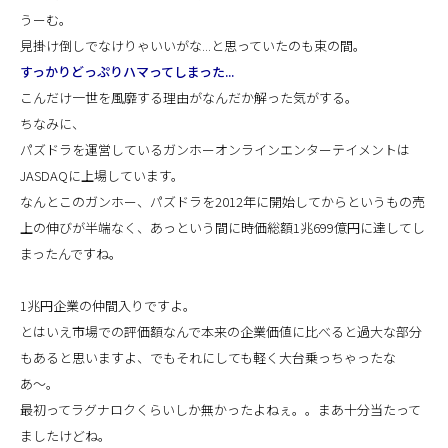
うーむ。
見掛け倒しでなけりゃいいがな...と思っていたのも束の間。
すっかりどっぷりハマってしまった...
こんだけ一世を風靡する理由がなんだか解った気がする。
ちなみに、
パズドラを運営しているガンホーオンラインエンターテイメントは
JASDAQに上場しています。
なんとこのガンホー、パズドラを2012年に開始してからというもの売
上の伸びが半端なく、あっという間に時価総額1兆699億円に達してし
まったんですね。
1兆円企業の仲間入りですよ。
とはいえ市場での評価額なんで本来の企業価値に比べると過大な部分
もあると思いますよ、でもそれにしても軽く大台乗っちゃったな
あ〜。
最初ってラグナロクくらいしか無かったよねぇ。。まあ十分当たって
ましたけどね。