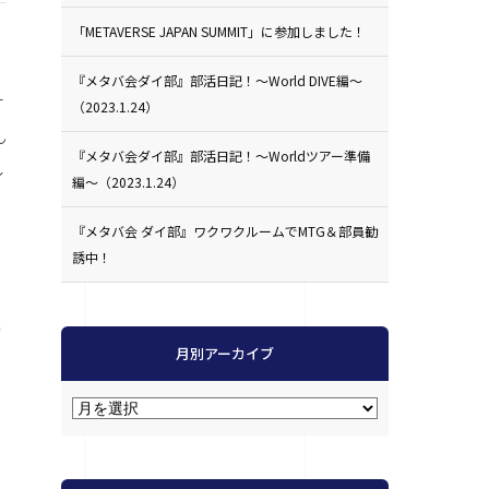
「METAVERSE JAPAN SUMMIT」に参加しました！
『メタバ会ダイ部』部活日記！〜World DIVE編〜
す
（2023.1.24）
ん
『メタバ会ダイ部』部活日記！〜Worldツアー準備
し
編〜（2023.1.24）
『メタバ会 ダイ部』ワクワクルームでMTG＆部員勧
誘中！
初
月別アーカイブ
自