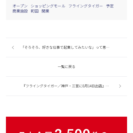
オープン
ショッピングモール
フライングタイガー
予定
商業施設
町田
開業
「そろそろ、好きな仕事で起業してみたいな」って思っている方へ、レジェンドすずきの起業ルーツ探訪
一覧に戻る
『フライングタイガー／神戸・三宮に8月14日出店』今週の商業施設ニューストピックスまとめ（2014.8.13発行）