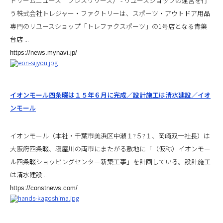
ドリームニュース プレスリリース） - リユースショップの運営を行
う株式会社トレジャー・ファクトリーは、スポーツ・アウトドア用品
専門のリユースショップ「トレファクスポーツ」の1号店となる青葉
台店 ...
https://news.mynavi.jp/
イオンモール四条畷は１５年６月に完成／設計施工は清水建設／イオ
ンモール
イオンモール（本社・千葉市美浜区中瀬１?５?１、岡崎双一社長）は
大阪府四条畷、寝屋川の両市にまたがる敷地に「（仮称）イオンモー
ル四条畷ショッピングセンター新築工事」を計画している。設計施工
は清水建設...
https://constnews.com/