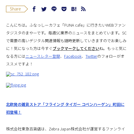
Share
こんにちは。ふなっしーカフェ「FUNA cafe」に行きたいWEBファン
タジスタのまやーです。毎週SC業界のニュースをまとめています。SC
で需要の高いデジタル関連情報も随時更新していきますのでお楽しみ
に！
気になった方は今すぐ
ブックマークしてください
ね。もっと気に
なる方には
ニュースレター登録
、
Facebook
、
Twitter
のフォローがオ
ススメですよ！
北欧発の雑貨ストア「フライング タイガー コペンハーゲン」町田に
初登場！
株式会社東急百貨店は、Zebra Japan株式会社が運営するファンライ