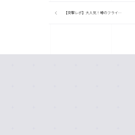
【突撃レポ】大人気！噂のフライングタイガーコペンハーゲン＠お台場アクアシティ店に行ってみたッス。