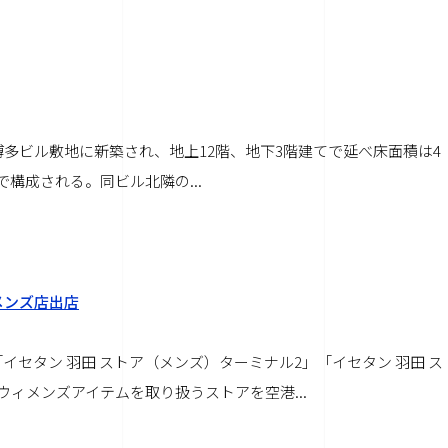
多ビル敷地に新築され、地上12階、地下3階建てで延べ床面積は4
で構成される。同ビル北隣の...
メンズ店出店
セタン 羽田 ストア（メンズ）ターミナル2」「イセタン 羽田 ス
ィメンズアイテムを取り扱うストアを空港...