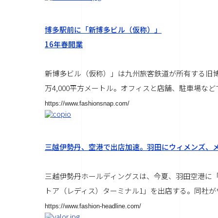
博多駅前に「新博多ビル（仮称）」
16年春開業
新博多ビル（仮称）」は九州旅客鉄道が所有する旧博
万4,000平方メートル。オフィスと店舗、駐車場など
https://www.fashionsnap.com/
三越伊勢丹、空港で出店加速。羽田にウィメンズ、
三越伊勢丹ホールディングスは、今夏、羽田空港に「イ
トア（レディス）ターミナル1」を出店する。同社がウ
https://www.fashion-headline.com/